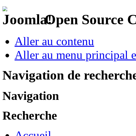
Open Source 
Aller au contenu
Aller au menu principal et
Navigation de recherch
Navigation
Recherche
Accueil