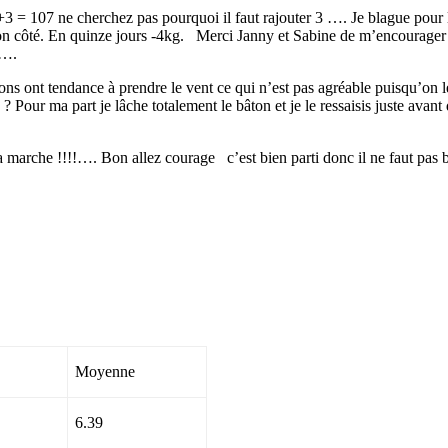
+3 = 107 ne cherchez pas pourquoi il faut rajouter 3 …. Je blague pour 
on côté. En quinze jours -4kg. Merci Janny et Sabine de m’encourager 
)….
ons ont tendance à prendre le vent ce qui n’est pas agréable puisqu’on le
 ? Pour ma part je lâche totalement le bâton et je le ressaisis juste ava
a marche !!!!…. Bon allez courage c’est bien parti donc il ne faut pas ba
Moyenne
6.39