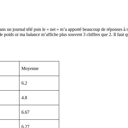
ans un journal télé puis le « net » m’a apporté beaucoup de réponses à
e poids or ma balance m’affiche plus souvent 3 chiffres que 2. Il faut qu
Moyenne
6.2
4.8
6.67
6.27