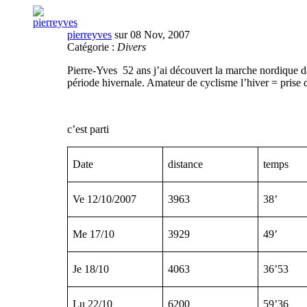
pierreyves
sur 08 Nov, 2007
Catégorie :
Divers
Pierre-Yves
52 ans j’ai découvert la marche nordique d
période hivernale. Amateur de cyclisme l’hiver = prise d
c’est parti
Date
distance
temps
Ve 12/10/2007
3963
38’
Me 17/10
3929
49’
Je 18/10
4063
36’53
Lu 22/10
6200
59’36