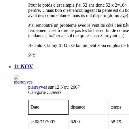
Pour le poids c’est simple j’ai 52 ans donc 52 x 2=104 
perdre… mais bon c’est encourageant la pente est du b
avait des commentaires mais ils ont disparu (dommage
J’ai rencontré un problème avec le vent de côté : les bât
fermement c'est-à-dire ne pas les lâcher en fin de course
tendance à traîner au sol (ce qui est assez bruyant….)
Ben alors Janny !!! On se fait un petit zona en plus de l
P-Y
11 NOV
pierreyves
sur 12 Nov, 2007
Catégorie :
Divers
Date
distance
temps
je 08/11/2007
6200
58’19