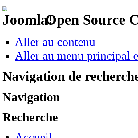
Open Source 
Aller au contenu
Aller au menu principal et
Navigation de recherch
Navigation
Recherche
Accueil