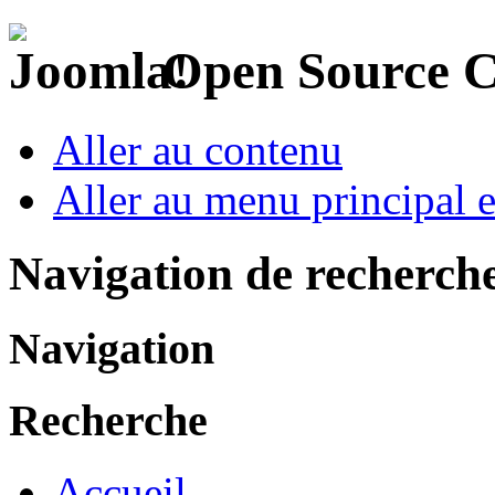
Open Source 
Aller au contenu
Aller au menu principal et
Navigation de recherch
Navigation
Recherche
Accueil