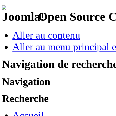
Open Source 
Aller au contenu
Aller au menu principal et
Navigation de recherch
Navigation
Recherche
Accueil