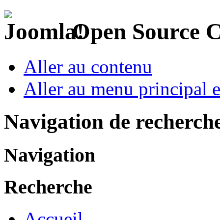
Open Source 
Aller au contenu
Aller au menu principal et
Navigation de recherch
Navigation
Recherche
Accueil