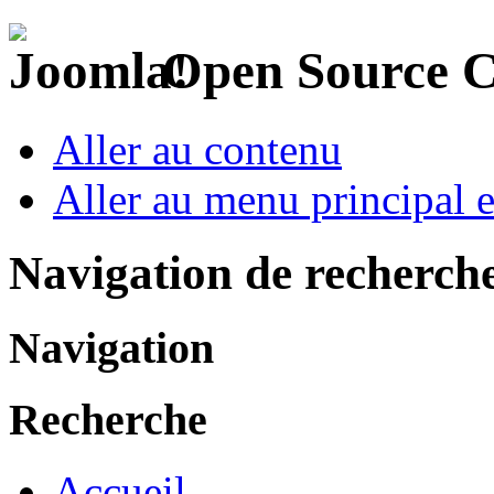
Open Source 
Aller au contenu
Aller au menu principal et
Navigation de recherch
Navigation
Recherche
Accueil