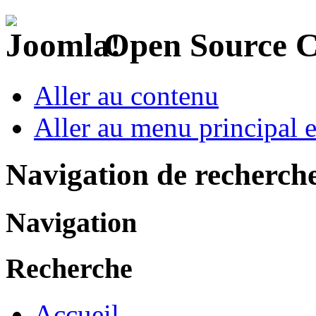
Open Source 
Aller au contenu
Aller au menu principal et
Navigation de recherch
Navigation
Recherche
Accueil