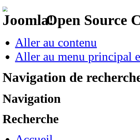
Open Source 
Aller au contenu
Aller au menu principal et
Navigation de recherch
Navigation
Recherche
Accueil