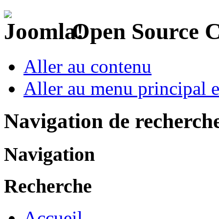
Open Source 
Aller au contenu
Aller au menu principal et
Navigation de recherch
Navigation
Recherche
Accueil