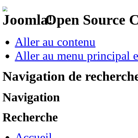
Open Source 
Aller au contenu
Aller au menu principal et
Navigation de recherch
Navigation
Recherche
Accueil