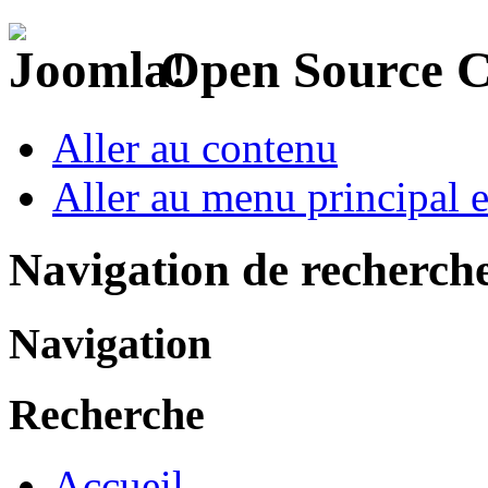
Open Source 
Aller au contenu
Aller au menu principal et
Navigation de recherch
Navigation
Recherche
Accueil