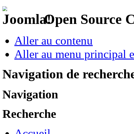
Open Source 
Aller au contenu
Aller au menu principal et
Navigation de recherch
Navigation
Recherche
Accueil