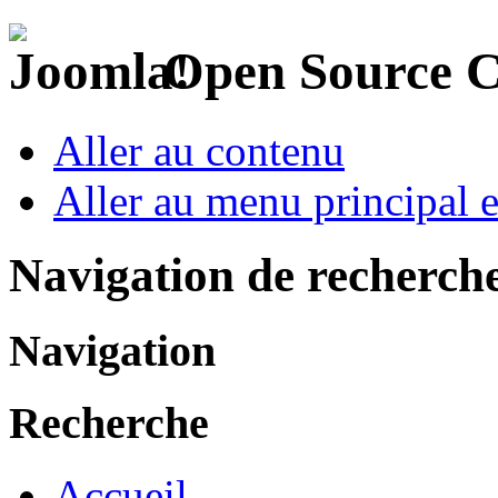
Open Source 
Aller au contenu
Aller au menu principal et
Navigation de recherch
Navigation
Recherche
Accueil