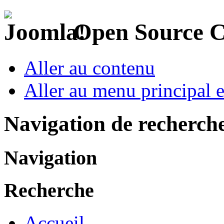
Open Source 
Aller au contenu
Aller au menu principal et
Navigation de recherch
Navigation
Recherche
Accueil