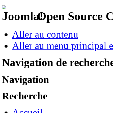
Open Source 
Aller au contenu
Aller au menu principal et
Navigation de recherch
Navigation
Recherche
Accueil