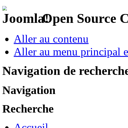
Open Source 
Aller au contenu
Aller au menu principal et
Navigation de recherch
Navigation
Recherche
Accueil