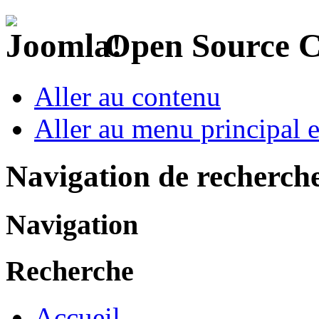
Open Source 
Aller au contenu
Aller au menu principal et
Navigation de recherch
Navigation
Recherche
Accueil