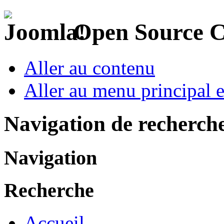
Open Source 
Aller au contenu
Aller au menu principal et
Navigation de recherch
Navigation
Recherche
Accueil