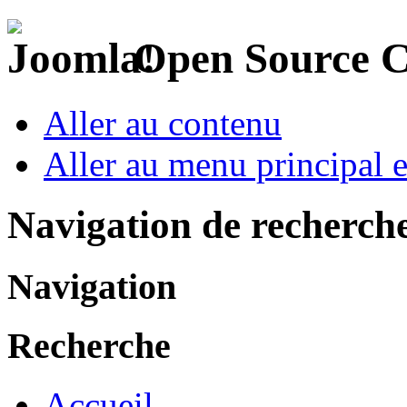
Open Source 
Aller au contenu
Aller au menu principal et
Navigation de recherch
Navigation
Recherche
Accueil