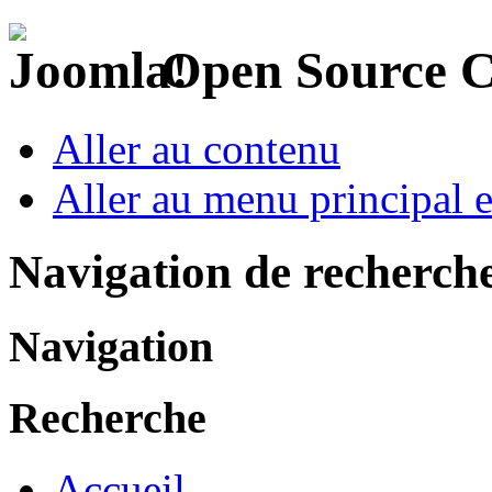
Open Source 
Aller au contenu
Aller au menu principal et
Navigation de recherch
Navigation
Recherche
Accueil