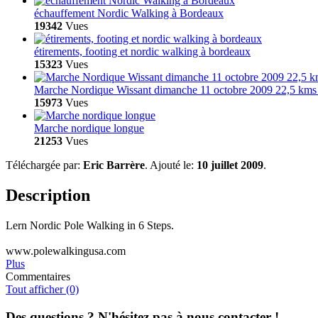
échauffement Nordic Walking à Bordeaux
19342
Vues
étirements, footing et nordic walking à bordeaux
15323
Vues
Marche Nordique Wissant dimanche 11 octobre 2009 22,5 kms
15973
Vues
Marche nordique longue
21253
Vues
Téléchargée par:
Eric Barrère
. Ajouté le:
10 juillet 2009
.
Description
Lern Nordic Pole Walking in 6 Steps.
www.polewalkingusa.com
Plus
Commentaires
Tout afficher (0)
Des questions ? N'hésitez pas à nous contacter !