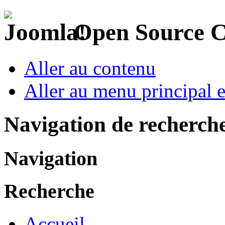
Open Source 
Aller au contenu
Aller au menu principal et
Navigation de recherch
Navigation
Recherche
Accueil