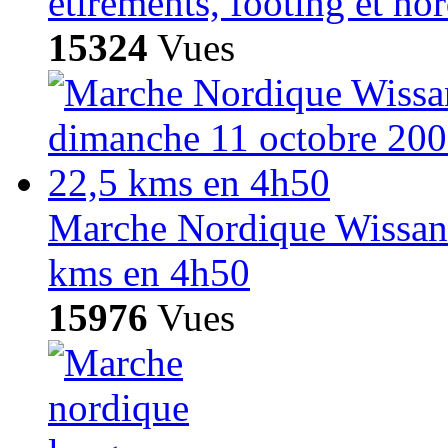
étirements, footing et no
15324
Vues
Marche Nordique Wissant
kms en 4h50
15976
Vues