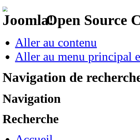
Open Source 
Aller au contenu
Aller au menu principal et
Navigation de recherch
Navigation
Recherche
Accueil