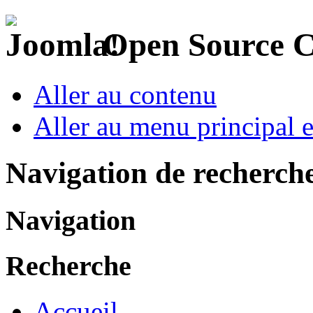
Open Source 
Aller au contenu
Aller au menu principal et
Navigation de recherch
Navigation
Recherche
Accueil