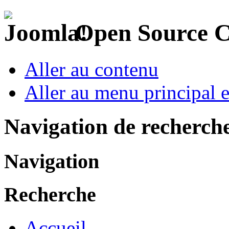
Open Source 
Aller au contenu
Aller au menu principal et
Navigation de recherch
Navigation
Recherche
Accueil