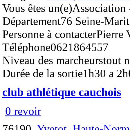
Vous êtes un(e)
Association 
Département
76 Seine-Mari
Personne à contacter
Pierre 
Téléphone
0621864557
Niveau des marcheurs
tout 
Durée de la sortie
1h30 a 2h
club athlétique cauchois
0 revoir
76190,
Yvetot
,
Haute-Norm