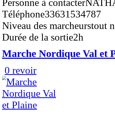
Personne à contacter
NATH
Téléphone
33631534787
Niveau des marcheurs
tout 
Durée de la sortie
2h
Marche Nordique Val et P
0 revoir