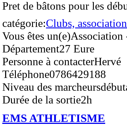
Pret de bâtons pour les débu
catégorie:
Clubs, association
Vous êtes un(e)
Association 
Département
27 Eure
Personne à contacter
Hervé
Téléphone
0786429188
Niveau des marcheurs
début
Durée de la sortie
2h
EMS ATHLETISME