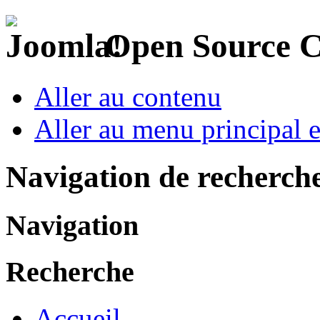
Open Source 
Aller au contenu
Aller au menu principal et
Navigation de recherch
Navigation
Recherche
Accueil