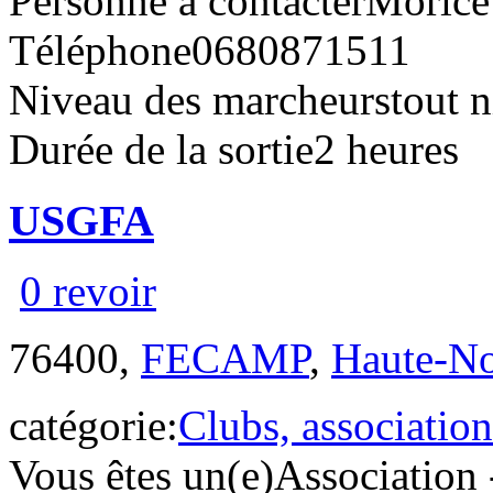
Personne à contacter
Morice
Téléphone
0680871511
Niveau des marcheurs
tout 
Durée de la sortie
2 heures
USGFA
0 revoir
76400,
FECAMP
,
Haute-N
catégorie:
Clubs, association
Vous êtes un(e)
Association 