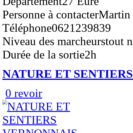
Département
27 Eure
Personne à contacter
Martin
Téléphone
0621239839
Niveau des marcheurs
tout 
Durée de la sortie
2h
NATURE ET SENTIER
0 revoir