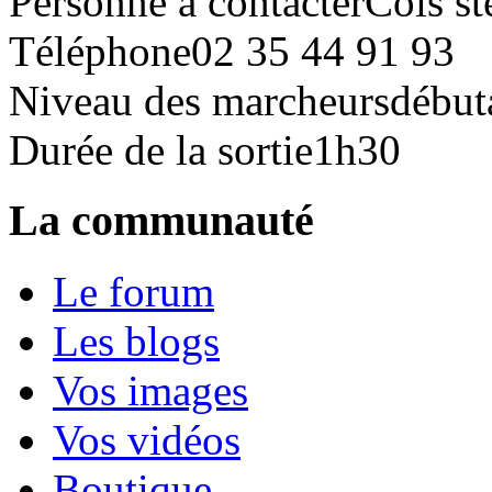
Personne à contacter
Cois st
Téléphone
02 35 44 91 93
Niveau des marcheurs
début
Durée de la sortie
1h30
La communauté
Le forum
Les blogs
Vos images
Vos vidéos
Boutique