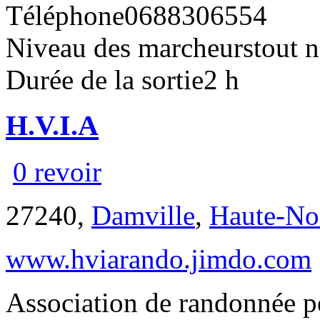
Téléphone
0688306554
Niveau des marcheurs
tout 
Durée de la sortie
2 h
H.V.I.A
0 revoir
27240,
Damville
,
Haute-No
www.hviarando.jimdo.com
Association de randonnée p