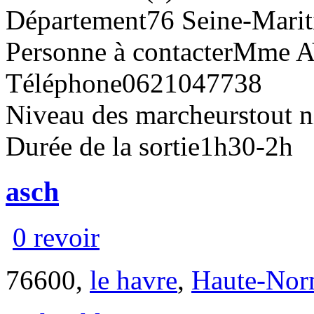
Département
76 Seine-Mari
Personne à contacter
Mme 
Téléphone
0621047738
Niveau des marcheurs
tout 
Durée de la sortie
1h30-2h
asch
0 revoir
76600,
le havre
,
Haute-Nor