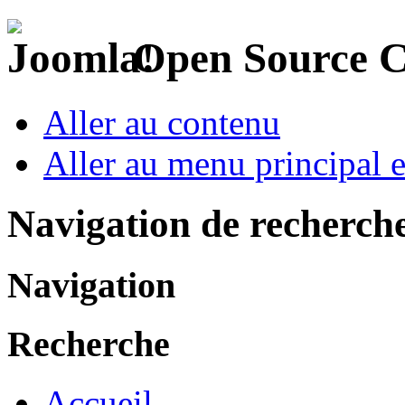
Open Source 
Aller au contenu
Aller au menu principal et
Navigation de recherch
Navigation
Recherche
Accueil