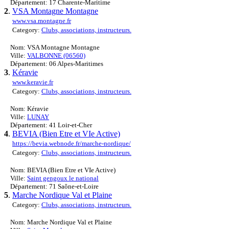
Département: 17 Charente-Maritime
2
.
VSA Montagne Montagne
www.vsa.montagne.fr
Category:
Clubs, associations, instructeurs.
Nom: VSA Montagne Montagne
Ville:
VALBONNE (06560)
Département: 06 Alpes-Maritimes
3
.
Kéravie
www.keravie.fr
Category:
Clubs, associations, instructeurs.
Nom: Kéravie
Ville:
LUNAY
Département: 41 Loir-et-Cher
4
.
BEVIA (Bien Etre et VIe Active)
https://bevia.webnode.fr/marche-nordique/
Category:
Clubs, associations, instructeurs.
Nom: BEVIA (Bien Etre et VIe Active)
Ville:
Saint gengoux le national
Département: 71 Saône-et-Loire
5
.
Marche Nordique Val et Plaine
Category:
Clubs, associations, instructeurs.
Nom: Marche Nordique Val et Plaine