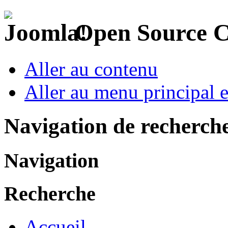
Open Source 
Aller au contenu
Aller au menu principal et
Navigation de recherch
Navigation
Recherche
Accueil