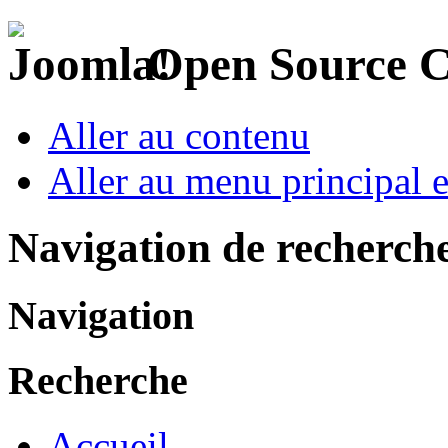
Open Source 
Aller au contenu
Aller au menu principal et
Navigation de recherch
Navigation
Recherche
Accueil