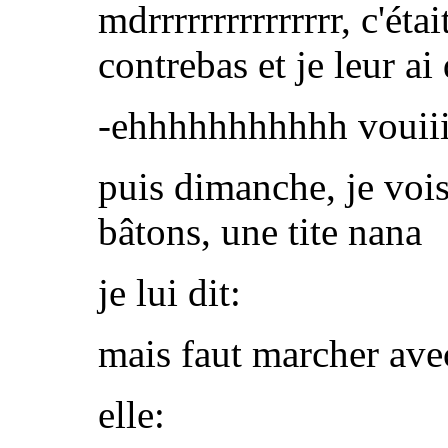
mdrrrrrrrrrrrrrrr, c'ét
contrebas et je leur ai 
-ehhhhhhhhhhh vouiiiiiiii
puis dimanche, je voi
bâtons, une tite nana
je lui dit:
mais faut marcher ave
elle: