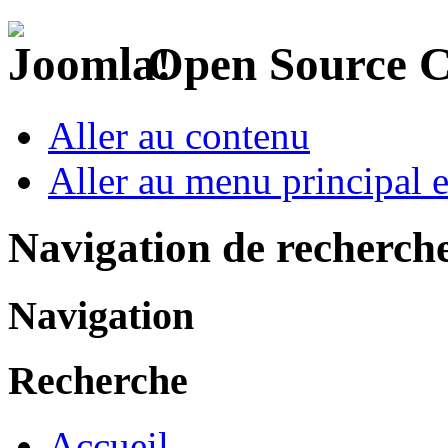
Open Source 
Aller au contenu
Aller au menu principal et
Navigation de recherch
Navigation
Recherche
Accueil