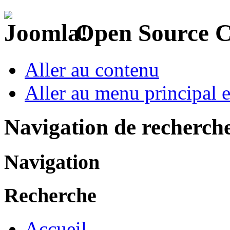
Open Source 
Aller au contenu
Aller au menu principal et
Navigation de recherch
Navigation
Recherche
Accueil