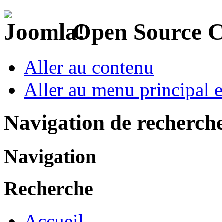
Open Source 
Aller au contenu
Aller au menu principal et
Navigation de recherch
Navigation
Recherche
Accueil