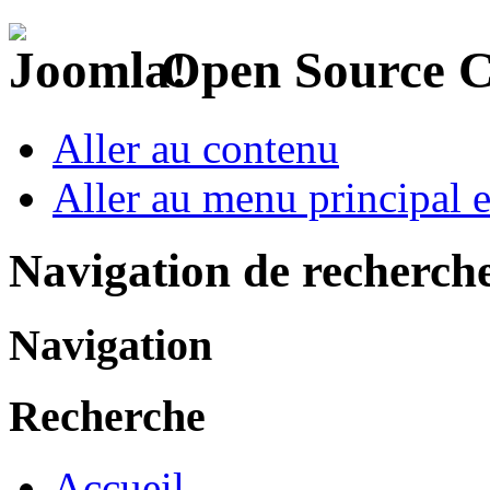
Open Source 
Aller au contenu
Aller au menu principal et
Navigation de recherch
Navigation
Recherche
Accueil