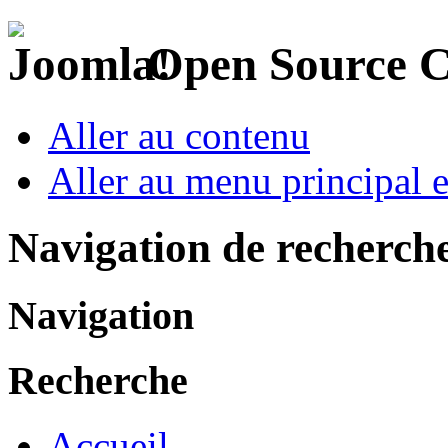
Open Source 
Aller au contenu
Aller au menu principal et
Navigation de recherch
Navigation
Recherche
Accueil