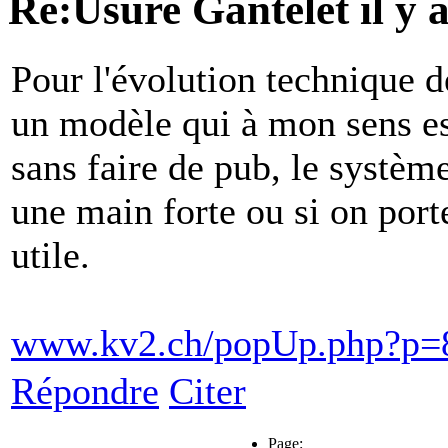
Re:Usure Gantelet
il y
Pour l'évolution technique d
un modèle qui à mon sens est
sans faire de pub, le système
une main forte ou si on porte
utile.
www.kv2.ch/popUp.php?p=
Répondre
Citer
Page: