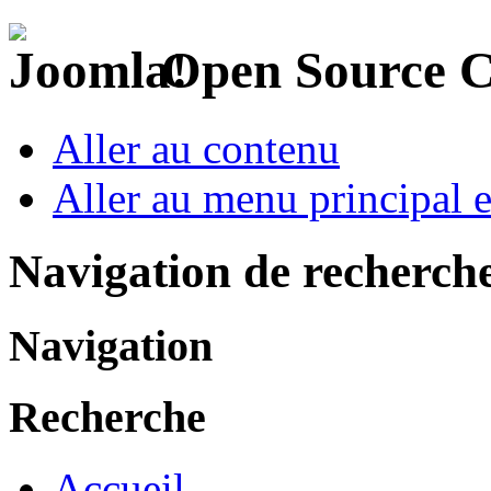
Open Source 
Aller au contenu
Aller au menu principal et
Navigation de recherch
Navigation
Recherche
Accueil