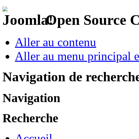
Open Source 
Aller au contenu
Aller au menu principal et
Navigation de recherch
Navigation
Recherche
Accueil