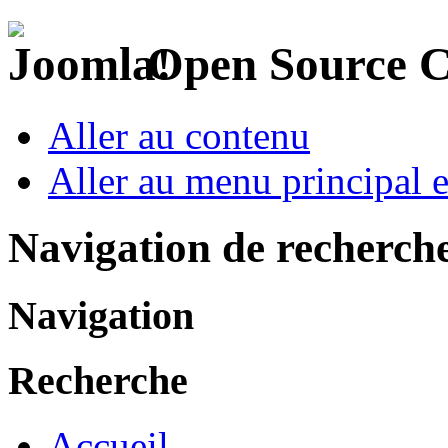
Open Source 
Aller au contenu
Aller au menu principal et
Navigation de recherch
Navigation
Recherche
Accueil