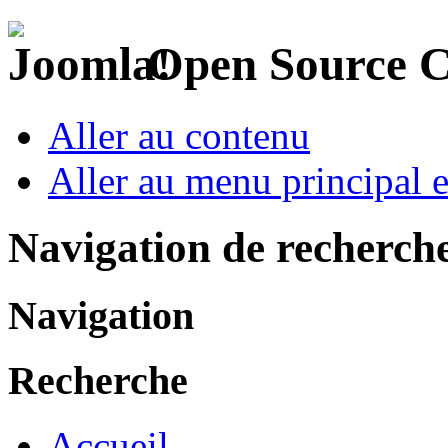
Open Source 
Aller au contenu
Aller au menu principal et
Navigation de recherch
Navigation
Recherche
Accueil