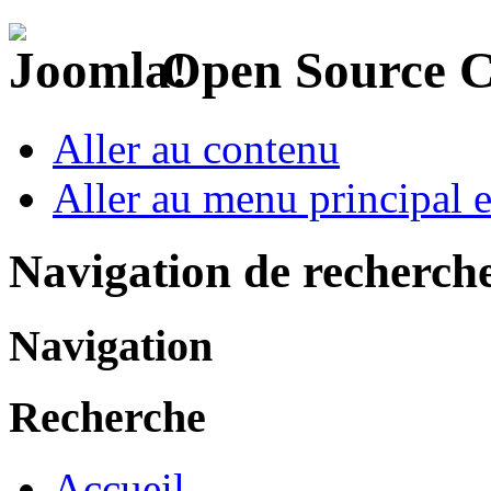
Open Source 
Aller au contenu
Aller au menu principal et
Navigation de recherch
Navigation
Recherche
Accueil