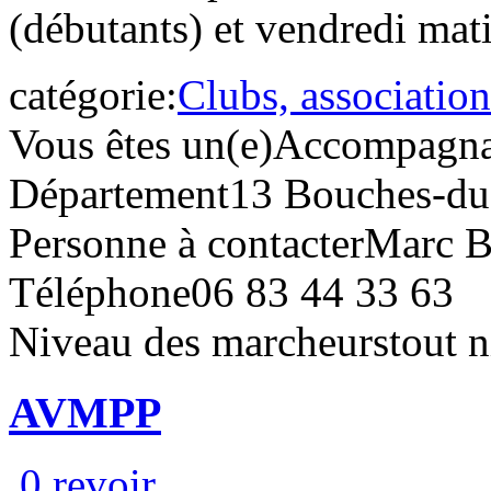
(débutants) et vendredi mati
catégorie:
Clubs, association
Vous êtes un(e)
Accompagna
Département
13 Bouches-d
Personne à contacter
Marc 
Téléphone
06 83 44 33 63
Niveau des marcheurs
tout 
AVMPP
0 revoir