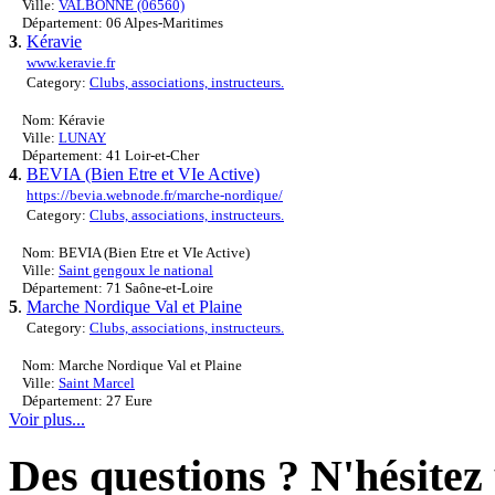
Ville:
VALBONNE (06560)
Département: 06 Alpes-Maritimes
3
.
Kéravie
www.keravie.fr
Category:
Clubs, associations, instructeurs.
Nom: Kéravie
Ville:
LUNAY
Département: 41 Loir-et-Cher
4
.
BEVIA (Bien Etre et VIe Active)
https://bevia.webnode.fr/marche-nordique/
Category:
Clubs, associations, instructeurs.
Nom: BEVIA (Bien Etre et VIe Active)
Ville:
Saint gengoux le national
Département: 71 Saône-et-Loire
5
.
Marche Nordique Val et Plaine
Category:
Clubs, associations, instructeurs.
Nom: Marche Nordique Val et Plaine
Ville:
Saint Marcel
Département: 27 Eure
Voir plus...
Des questions ? N'hésitez 