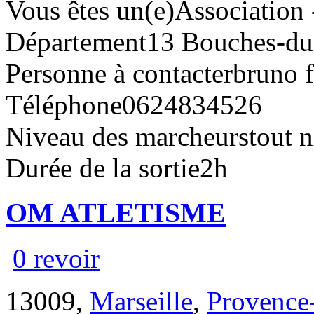
Vous êtes un(e)
Association 
Département
13 Bouches-d
Personne à contacter
bruno f
Téléphone
0624834526
Niveau des marcheurs
tout 
Durée de la sortie
2h
OM ATLETISME
0 revoir
13009,
Marseille
,
Provence