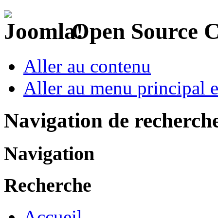
Open Source 
Aller au contenu
Aller au menu principal et
Navigation de recherch
Navigation
Recherche
Accueil