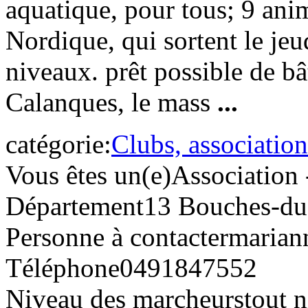
aquatique, pour tous; 9 an
Nordique, qui sortent le jeu
niveaux. prêt possible de bât
Calanques, le mass
...
catégorie:
Clubs, association
Vous êtes un(e)
Association 
Département
13 Bouches-d
Personne à contacter
mariann
Téléphone
0491847552
Niveau des marcheurs
tout 