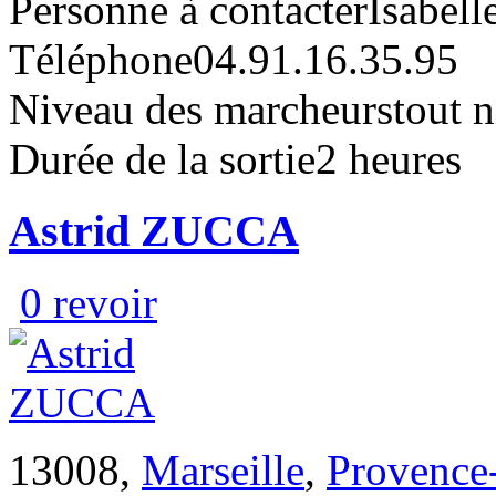
Personne à contacter
Isabell
Téléphone
04.91.16.35.95
Niveau des marcheurs
tout 
Durée de la sortie
2 heures
Astrid ZUCCA
0 revoir
13008,
Marseille
,
Provence