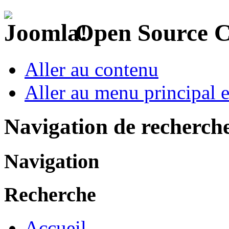
Open Source 
Aller au contenu
Aller au menu principal et
Navigation de recherch
Navigation
Recherche
Accueil