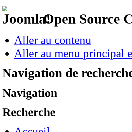
Open Source 
Aller au contenu
Aller au menu principal et
Navigation de recherch
Navigation
Recherche
Accueil