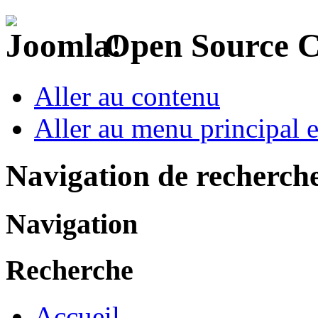
Open Source 
Aller au contenu
Aller au menu principal et
Navigation de recherch
Navigation
Recherche
Accueil