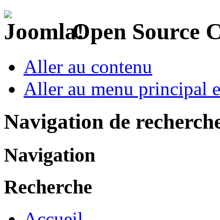
Open Source 
Aller au contenu
Aller au menu principal et
Navigation de recherch
Navigation
Recherche
Accueil