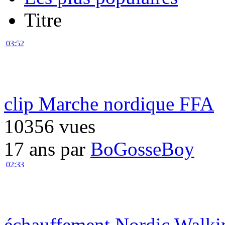
Titre
03:52
clip Marche nordique FFA
10356 vues
17 ans par
BoGosseBoy
02:33
échauffement Nordic Walki