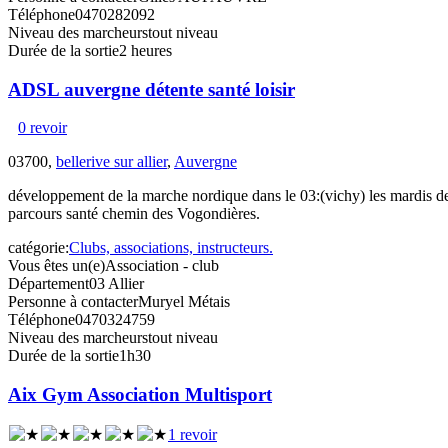
Téléphone
0470282092
Niveau des marcheurs
tout niveau
Durée de la sortie
2 heures
ADSL auvergne détente santé loisir
0 revoir
03700,
bellerive sur allier
,
Auvergne
développement de la marche nordique dans le 03:(vichy) les mardis d
parcours santé chemin des Vogondières.
catégorie:
Clubs, associations, instructeurs.
Vous êtes un(e)
Association - club
Département
03 Allier
Personne à contacter
Muryel Métais
Téléphone
0470324759
Niveau des marcheurs
tout niveau
Durée de la sortie
1h30
Aix Gym Association Multisport
1 revoir