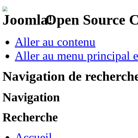
Open Source 
Aller au contenu
Aller au menu principal et
Navigation de recherch
Navigation
Recherche
Accueil