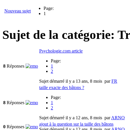
Page:
Nouveau sujet
1
Sujet de la catégorie: T
Psychologie.com article
Page:
8
Réponses
1
2
Sujet démarré il y a 13 ans, 8 mois
par
FR
taille exacte des bâtons ?
Page:
8
Réponses
1
2
Sujet démarré il y a 12 ans, 8 mois
par
ARNO
ajout à la question sur la taille des bâtons
0
Réponses
Sujet démarré il y a 12 ans, 8 mois
par
ARNO