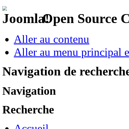
Open Source 
Aller au contenu
Aller au menu principal et
Navigation de recherch
Navigation
Recherche
Accueil