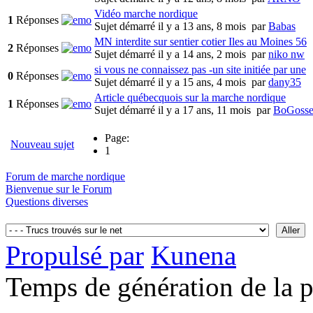
Vidéo marche nordique
1
Réponses
Sujet démarré il y a 13 ans, 8 mois
par
Babas
MN interdite sur sentier cotier Iles au Moines 56
2
Réponses
Sujet démarré il y a 14 ans, 2 mois
par
niko nw
si vous ne connaissez pas -un site initiée par une
0
Réponses
Sujet démarré il y a 15 ans, 4 mois
par
dany35
Article québecquois sur la marche nordique
1
Réponses
Sujet démarré il y a 17 ans, 11 mois
par
BoGoss
Page:
Nouveau sujet
1
Forum de marche nordique
Bienvenue sur le Forum
Questions diverses
Propulsé par
Kunena
Temps de génération de la 